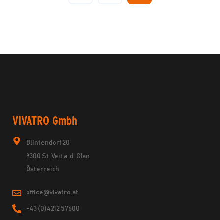
VIVATRO Gmbh
Blintendorf 20
9300 St. Veit a. d. Glan
Österreich
office@vivatro.at
+43 (0)4212 57600